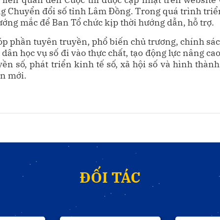
 Chuyển đổi số tỉnh Lâm Đồng. Trong quá trình triển
ớng mắc để Ban Tổ chức kịp thời hướng dẫn, hỗ trợ.
góp phần tuyên truyền, phổ biến chủ trương, chính s
dân học vụ số đi vào thực chất, tạo động lực nâng c
n số, phát triển kinh tế số, xã hội số và hình thàn
ạn mới.
ĐỐI TÁC