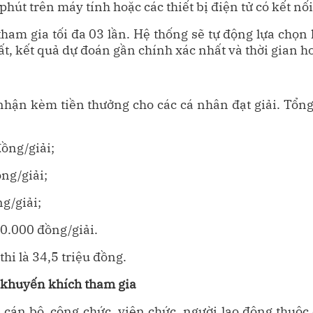
 phút trên máy tính hoặc các thiết bị điện tử có kết nối
tham gia tối đa 03 lần. Hệ thống sẽ tự động lựa chọn k
hất, kết quả dự đoán gần chính xác nhất và thời gian h
nhận kèm tiền thưởng cho các cá nhân đạt giải. Tổng
đồng/giải;
ồng/giải;
ng/giải;
50.000 đồng/giải.
thi là 34,5 triệu đồng.
 khuyến khích tham gia
cán bộ, công chức, viên chức, người lao động thuộc 