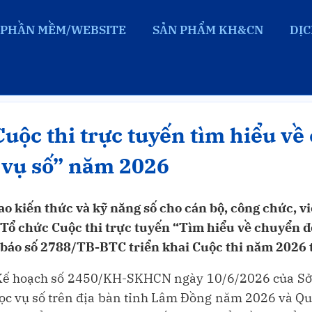
PHẦN MỀM/WEBSITE
SẢN PHẨM KH&CN
DỊC
& Chuyển đổi số
uộc thi trực tuyến tìm hiểu về
 vụ số” năm 2026
o kiến thức và kỹ năng số cho cán bộ, công chức, vi
ổ chức Cuộc thi trực tuyến “Tìm hiểu về chuyển đổ
áo số 2788/TB-BTC triển khai Cuộc thi năm 2026 t
ở Kế hoạch số 2450/KH-SKHCN ngày 10/6/2026 của Sở 
học vụ số trên địa bàn tỉnh Lâm Đồng năm 2026 và 