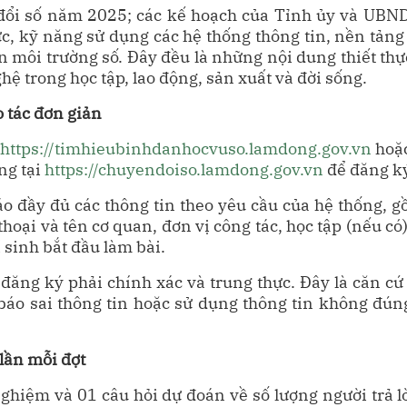
ổi số năm 2025; các kế hoạch của Tỉnh ủy và UBND 
c, kỹ năng sử dụng các hệ thống thông tin, nền tảng 
n môi trường số. Đây đều là những nội dung thiết th
ệ trong học tập, lao động, sản xuất và đời sống.
o tác đơn giản
https://timhieubinhdanhocvuso.lamdong.gov.vn
hoặc
ng tại
https://chuyendoiso.lamdong.gov.vn
để đăng ký
áo đầy đủ các thông tin theo yêu cầu của hệ thống, gồ
hoại và tên cơ quan, đơn vị công tác, học tập (nếu có)
 sinh bắt đầu làm bài.
 đăng ký phải chính xác và trung thực. Đây là căn cứ 
báo sai thông tin hoặc sử dụng thông tin không đú
 lần mỗi đợt
nghiệm và 01 câu hỏi dự đoán về số lượng người trả l