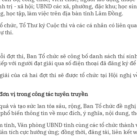
h trị - xã hội; UBND các xã, phường, đặc khu; học sinh
, học tập, làm việc trên địa bàn tỉnh Lâm Đồng.
 chức, Tổ Thư ký Cuộc thi và các cá nhân có liên quan
ự thi.
ỗi đợt thi, Ban Tổ chức sẽ công bố danh sách thí sinh
 tiếp với người đạt giải qua số điện thoại đã đăng ký 
 giải của cả hai đợt thi sẽ được tổ chức tại Hội ngh
.
 đơn vị trong công tác tuyên truyền
quả và tạo sức lan tỏa sâu, rộng, Ban Tổ chức đề ngh
hổ biến thông tin về mục đích, ý nghĩa, nội dung, thể 
m tỉnh, Văn phòng UBND tỉnh cùng các tổ chức thành 
ân tích cực hưởng ứng; đồng thời, đăng tải, liên kết w