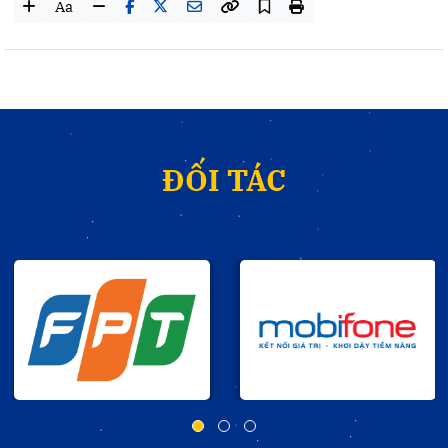
Aa
ĐỐI TÁC