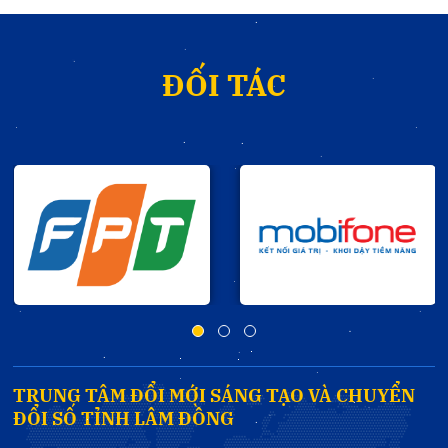
ĐỐI TÁC
TRUNG TÂM ĐỔI MỚI SÁNG TẠO VÀ CHUYỂN
ĐỔI SỐ TỈNH LÂM ĐỒNG