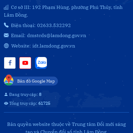
Cơ sở III: 192 Phạm Hùng, phường Phú Thủy, tỉnh
Lâm Đồng.
Điện thoại:
02633.532292
Email:
dmstcds@lamdong.gov.vn
Website:
idt.lamdong.gov.vn
Bản đồ Google Map
Đang truy cập:
8
Tổng truy cập:
61725
Bản quyền website thuộc về Trung tâm Đổi mới sáng
tạo và Chuyển đổi số tỉnh Lâm Đồng.